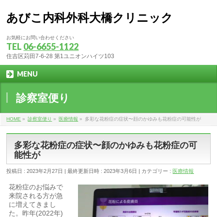
あびこ内科外科大橋クリニック
お気軽にお問い合わせください
TEL
06-6655-1122
住吉区苅田7-6-28 第1ユニオンハイツ103
MENU
診察室便り
HOME
»
診察室便り
»
医療情報
»
多彩な花粉症の症状〜顔のかゆみも花粉症の可能性が
多彩な花粉症の症状〜顔のかゆみも花粉症の可
能性が
投稿日 : 2023年2月27日
最終更新日時 : 2023年3月6日
カテゴリー :
医療情報
花粉症のお悩みで
来院される方が急
に増えてきまし
た。昨年(2022年)