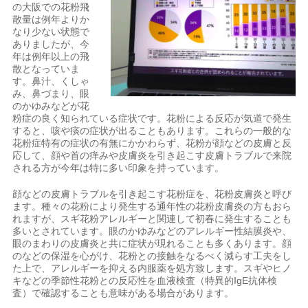
の大阪での花粉飛
散量は例年よりか
なり少ない状態で
ありましたが、今
年は例年以上の飛
散となっていま
す。鼻汁、くしゃ
み、鼻づまり、眼
のかゆみなどが花
粉症の良く知られている症状です。花粉による反応が気道で発生
すると、咳や痰の症状が出ることもあります。これらの一般的な
花粉症特有の症状の有無にかかわらず、花粉が顔などの皮膚と反
応して、顔や首の痒みや皮膚炎を引き起こす皮膚トラブルで来院
される方が今年は特に多い印象を持っています。
顔などの皮膚トラブルを引き起こす花粉症を、花粉皮膚炎と呼び
ます。種々の花粉により発生する通年性の花粉皮膚炎の方もおら
れますが、スギ花粉アレルギーと関連して初春に発生することも
多いとされています。眼のかゆみなどのアレルギー性結膜炎や、
眼のまわりの皮膚炎と共に症状が現れることも多くあります。顔
のなどの保湿を心がけ、花粉との接触をなるべく減らす工夫をし
た上で、アレルギーを抑える内服薬を処方致します。スギやヒノ
キなどの季節性花粉との反応性を血液検査（特異的IgE抗体検
査）で確認することも意味がある場合があります。