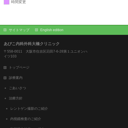
時間変更
サイトマップ
English edition
あびこ内科外科大橋クリニック
〒558-0011 大阪市住吉区苅田7-6-28第１ユニオンハ
イツ103
トップページ
診療案内
ごあいさつ
治療方針
レントゲン撮影のご紹介
内視鏡検査のご紹介