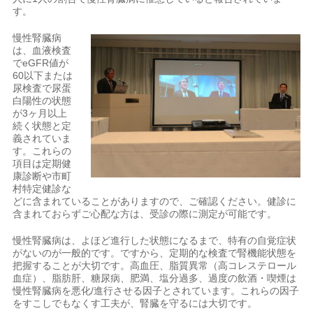
す。
慢性腎臓病
は、血液検査
でeGFR値が
60以下または
尿検査で尿蛋
白陽性の状態
が3ヶ月以上
続く状態と定
義されていま
す。これらの
項目は定期健
康診断や市町
村特定健診な
どに含まれていることがありますので、ご確認ください。健診に
含まれておらずご心配な方は、受診の際に測定が可能です。
慢性腎臓病は、よほど進行した状態になるまで、特有の自覚症状
がないのが一般的です。ですから、定期的な検査で腎機能状態を
把握することが大切です。高血圧、脂質異常（高コレステロール
血症）、脂肪肝、糖尿病、肥満、塩分過多、過度の飲酒・喫煙は
慢性腎臓病を悪化/進行させる因子とされています。これらの因子
をすこしでもなくす工夫が、腎臓を守るには大切です。