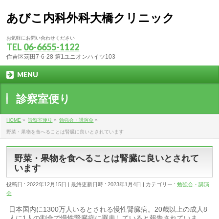
あびこ内科外科大橋クリニック
お気軽にお問い合わせください
TEL
06-6655-1122
住吉区苅田7-6-28 第1ユニオンハイツ103
MENU
診察室便り
HOME
»
診察室便り
»
勉強会・講演会
»
野菜・果物を食へることは腎臓に良いとされています
野菜・果物を食へることは腎臓に良いとされて
います
投稿日 : 2022年12月15日
最終更新日時 : 2023年1月4日
カテゴリー :
勉強会・講演
会
日本国内に1300万人いるとされる慢性腎臓病。20歳以上の成人8
人に1人の割合で慢性腎臓病に罹患していると報告されていま