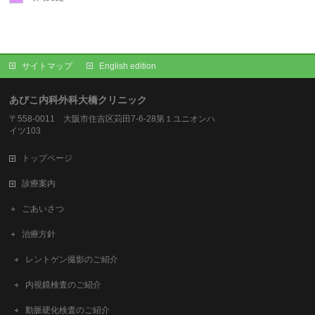
サイトマップ
English edition
あびこ内科外科大橋クリニック
〒558-0011 大阪市住吉区苅田7-6-28第１ユニオンハ
イツ103
トップページ
診療案内
ごあいさつ
治療方針
レントゲン撮影のご紹介
内視鏡検査のご紹介
動脈硬化検査のご紹介