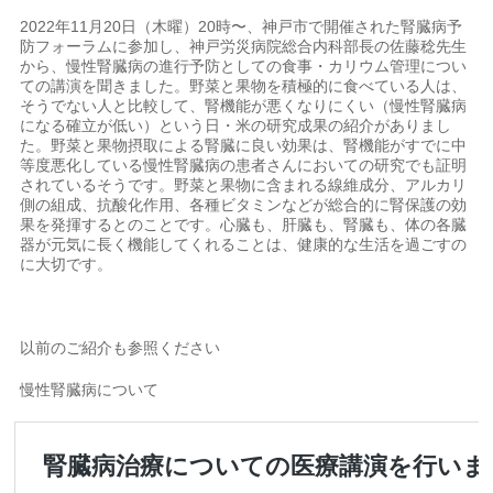
2022年11月20日（木曜）20時〜、神戸市で開催された腎臓病予
防フォーラムに参加し、神戸労災病院総合内科部長の佐藤稔先生
から、慢性腎臓病の進行予防としての食事・カリウム管理につい
ての講演を聞きました。野菜と果物を積極的に食べている人は、
そうでない人と比較して、腎機能が悪くなりにくい（慢性腎臓病
になる確立が低い）という日・米の研究成果の紹介がありまし
た。野菜と果物摂取による腎臓に良い効果は、腎機能がすでに中
等度悪化している慢性腎臓病の患者さんにおいての研究でも証明
されているそうです。野菜と果物に含まれる線維成分、アルカリ
側の組成、抗酸化作用、各種ビタミンなどが総合的に腎保護の効
果を発揮するとのことです。心臓も、肝臓も、腎臓も、体の各臓
器が元気に長く機能してくれることは、健康的な生活を過ごすの
に大切です。
以前のご紹介も参照ください
慢性腎臓病について