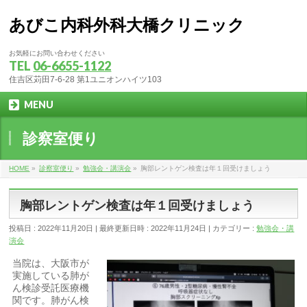
あびこ内科外科大橋クリニック
お気軽にお問い合わせください
TEL
06-6655-1122
住吉区苅田7-6-28 第1ユニオンハイツ103
MENU
診察室便り
HOME
»
診察室便り
»
勉強会・講演会
»
胸部レントゲン検査は年１回受けましょう
胸部レントゲン検査は年１回受けましょう
投稿日 : 2022年11月20日
最終更新日時 : 2022年11月24日
カテゴリー :
勉強会・講
演会
当院は、大阪市が
実施している肺が
ん検診受託医療機
関です。肺がん検