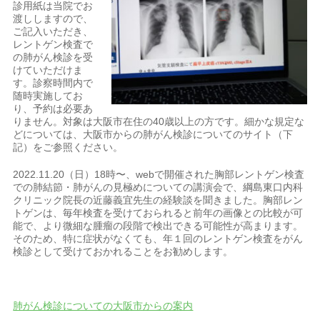
診用紙は当院でお
渡ししますので、
ご記入いただき、
レントゲン検査で
の肺がん検診を受
けていただけま
す。診察時間内で
随時実施してお
り、予約は必要あ
りません。対象は大阪市在住の40歳以上の方です。細かな規定な
どについては、大阪市からの肺がん検診についてのサイト（下
記）をご参照ください。
2022.11.20（日）18時〜、webで開催された胸部レントゲン検査
での肺結節・肺がんの見極めについての講演会で、綱島東口内科
クリニック院長の近藤義宜先生の経験談を聞きました。胸部レン
トゲンは、毎年検査を受けておられると前年の画像との比較が可
能で、より微細な腫瘤の段階で検出できる可能性が高まります。
そのため、特に症状がなくても、年１回のレントゲン検査をがん
検診として受けておかれることをお勧めします。
肺がん検診についての大阪市からの案内