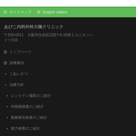
サイトマップ
English edition
あびこ内科外科大橋クリニック
〒558-0011 大阪市住吉区苅田7-6-28第１ユニオンハ
イツ103
トップページ
診療案内
ごあいさつ
治療方針
レントゲン撮影のご紹介
内視鏡検査のご紹介
動脈硬化検査のご紹介
聴力検査のご紹介