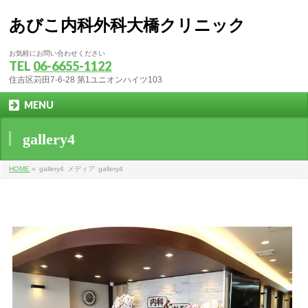
あびこ内科外科大橋クリニック
お気軽にお問い合わせください
TEL
06-6655-1122
住吉区苅田7-6-28 第1ユニオンハイツ103
MENU
gallery4
HOME
»
gallery4
メディア
gallery4