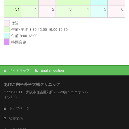
31
1
2
3
4
5
6
休診
午前･午後 8:30-12:00 16:00-19:30
午前 9:00-13:00
時間変更
サイトマップ
English edition
あびこ内科外科大橋クリニック
〒558-0011 大阪市住吉区苅田7-6-28第１ユニオンハ
イツ103
トップページ
診療案内