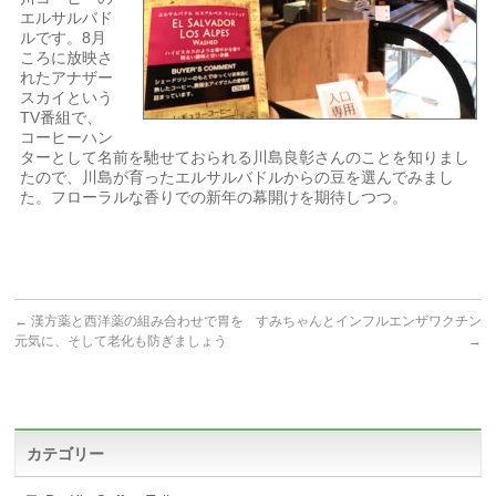
エルサルバド
ルです。8月
ころに放映さ
れたアナザー
スカイという
TV番組で、
コーヒーハン
ターとして名前を馳せておられる川島良彰さんのことを知りまし
たので、川島が育ったエルサルバドルからの豆を選んでみまし
た。フローラルな香りでの新年の幕開けを期待しつつ。
←
漢方薬と西洋薬の組み合わせで胃を
すみちゃんとインフルエンザワクチン
元気に、そして老化も防ぎましょう
→
カテゴリー