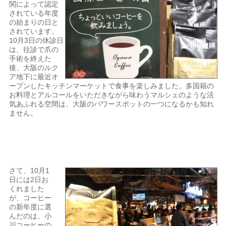
関によって認定
されている年度
の始まりの日と
されています。
10月3日の休診日
は、往診で爪の
手術を終えた
後、大阪のルク
ア地下に最近オ
ープンしたキッチンマーケットで食事を楽しみました。多国籍の
お料理とアルコールをいただきながら味わうマルシェのような活
気あふれる空間は、大阪のパワースポットの一つになるかも知れ
ません。
さて、10月1
日には2日お
くれました
が、コーヒー
の新年度に選
んだのは、小
川コーヒーの