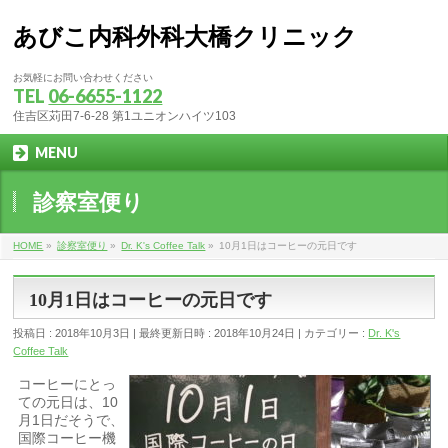
あびこ内科外科大橋クリニック
お気軽にお問い合わせください
TEL
06-6655-1122
住吉区苅田7-6-28 第1ユニオンハイツ103
MENU
診察室便り
HOME
»
診察室便り
»
Dr. K's Coffee Talk
»
10月1日はコーヒーの元日です
10月1日はコーヒーの元日です
投稿日 : 2018年10月3日
最終更新日時 : 2018年10月24日
カテゴリー :
Dr. K's
Coffee Talk
コーヒーにとっ
ての元日は、10
月1日だそうで、
国際コーヒー機