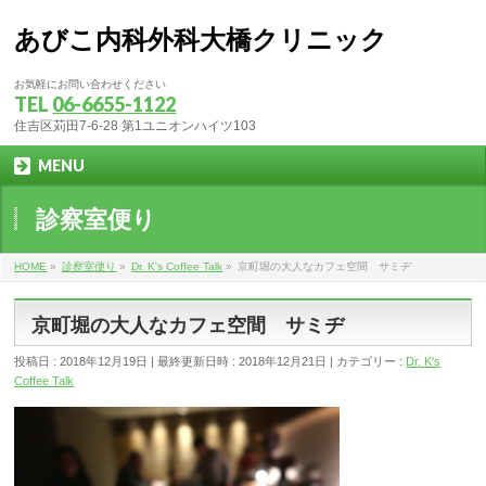
あびこ内科外科大橋クリニック
お気軽にお問い合わせください
TEL
06-6655-1122
住吉区苅田7-6-28 第1ユニオンハイツ103
MENU
診察室便り
HOME
»
診察室便り
»
Dr. K's Coffee Talk
»
京町堀の大人なカフェ空間 サミヂ
京町堀の大人なカフェ空間 サミヂ
投稿日 : 2018年12月19日
最終更新日時 : 2018年12月21日
カテゴリー :
Dr. K's
Coffee Talk