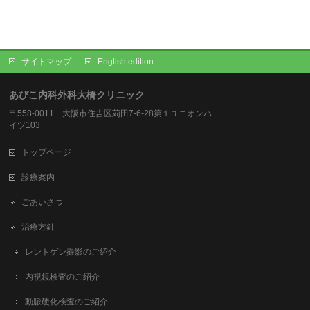
サイトマップ
English edition
あびこ内科外科大橋クリニック
〒558-0011 大阪市住吉区苅田7-6-28第１ユニオンハ
イツ103
トップページ
診療案内
ごあいさつ
治療方針
レントゲン撮影のご紹介
内視鏡検査のご紹介
動脈硬化検査のご紹介