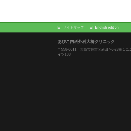
サイトマップ
English edition
あびこ内科外科大橋クリニック
〒558-0011 大阪市住吉区苅田7-6-28第１
イツ103