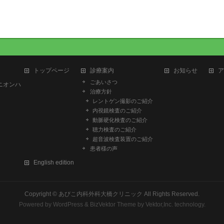
トップページ
診療案内
お知らせ
ア
ごあいさつ
ユニオンハ
治療方針
レントゲン撮影のご紹介
内視鏡検査のご紹介
動脈硬化検査のご紹介
聴力検査のご紹介
超音波検査装置のご紹介
患者様の声
English edition
Copyright ©
あびこ内科外科大橋クリニック
All Rights Reserved.
Powered by
WordPress
&
BizVektor Theme
by
Vektor,Inc.
technology.