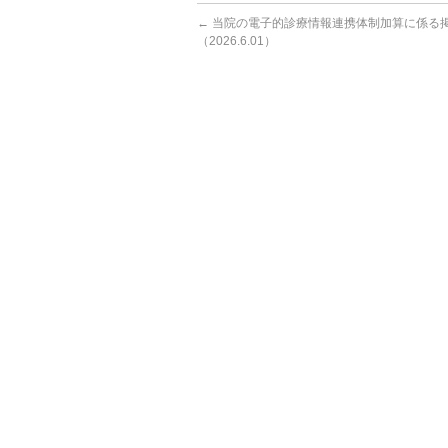
←
当院の電子的診療情報連携体制加算に係る
（2026.6.01）