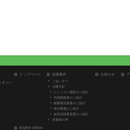
トップページ
診療案内
お知らせ
ア
ごあいさつ
ユニオンハ
治療方針
レントゲン撮影のご紹介
内視鏡検査のご紹介
動脈硬化検査のご紹介
聴力検査のご紹介
超音波検査装置のご紹介
患者様の声
English edition