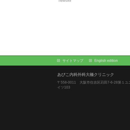
news99
サイトマップ
English edition
あびこ内科外科大橋クリニック
〒558-0011 大阪市住吉区苅田7-6-28第１
イツ103