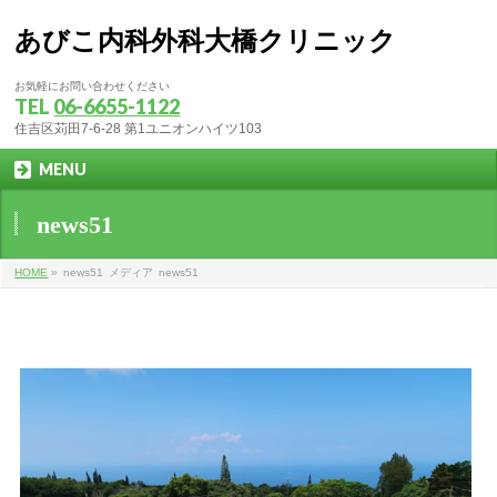
あびこ内科外科大橋クリニック
お気軽にお問い合わせください
TEL
06-6655-1122
住吉区苅田7-6-28 第1ユニオンハイツ103
MENU
news51
HOME
»
news51
メディア
news51