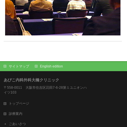
サイトマップ
English edition
あびこ内科外科大橋クリニック
〒558-0011 大阪市住吉区苅田7-6-28第１ユニオンハ
イツ103
トップページ
診療案内
ごあいさつ