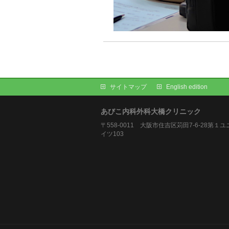
サイトマップ
English edition
あびこ内科外科大橋クリニック
〒558-0011 大阪市住吉区苅田7-6-28第１
イツ103