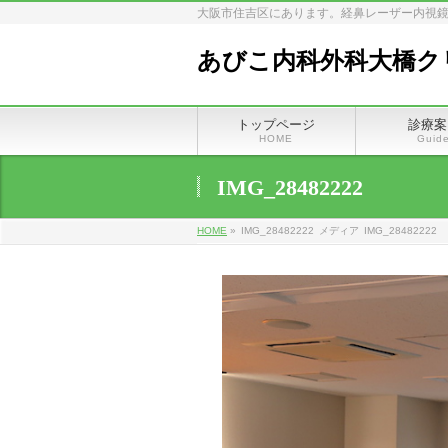
大阪市住吉区にあります。経鼻レーザー内視鏡
あびこ内科外科大橋ク
トップページ
診療案
HOME
Guid
IMG_28482222
HOME
»
IMG_28482222
メディア
IMG_28482222