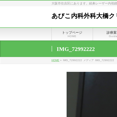
大阪市住吉区にあります。経鼻レーザー内視鏡
あびこ内科外科大橋ク
トップページ
診療案
HOME
Guid
IMG_72992222
HOME
»
IMG_72992222
メディア
IMG_72992222