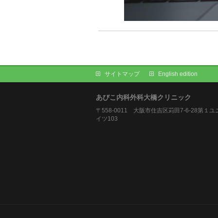
サイトマップ
English edition
あびこ内科外科大橋クリニック
〒558-0011 大阪市住吉区苅田7-6-28第１
イツ103