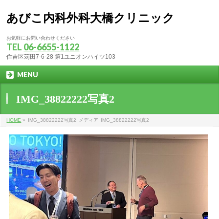
あびこ内科外科大橋クリニック
お気軽にお問い合わせください
TEL
06-6655-1122
住吉区苅田7-6-28 第1ユニオンハイツ103
MENU
IMG_38822222写真2
HOME
»
IMG_38822222写真2
メディア
IMG_38822222写真2